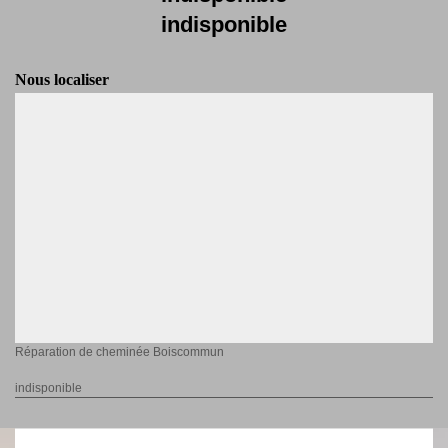
indisponible
Nous localiser
Réparation de cheminée Boiscommun
indisponible