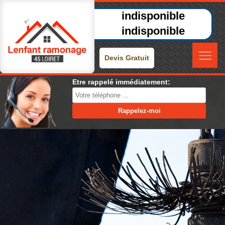
indisponible
indisponible
Devis Gratuit
Etre rappelé immédiatement: