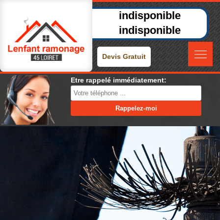
indisponible
indisponible
Devis Gratuit
Etre rappelé immédiatement: