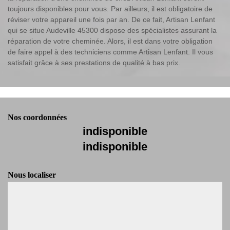
toujours disponibles pour vous. Par ailleurs, il est obligatoire de
réviser votre appareil une fois par an. De ce fait, Artisan Lenfant
qui se situe Audeville 45300 dispose des spécialistes assurant la
réparation de votre cheminée. Alors, il est dans votre obligation
de faire appel à des techniciens comme Artisan Lenfant. Il vous
satisfait grâce à ses prestations de qualité à bas prix.
Nos coordonnées
indisponible
indisponible
Nous localiser