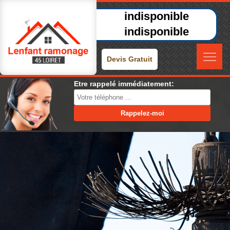
indisponible
indisponible
Devis Gratuit
Etre rappelé immédiatement: