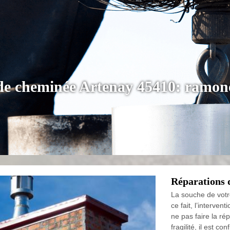
 de cheminée Artenay 45410: ramone
Réparations 
La souche de votr
ce fait, l’interve
ne pas faire la r
fragilité, il est 