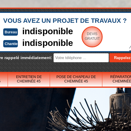
VOUS AVEZ UN PROJET DE TRAVAUX ?
indisponible
Bureau
DEVIS
GRATUIT
indisponible
Chantier
re rappelé immédiatement:
ENTRETIEN DE
POSE DE CHAPEAU DE
RÉPARATIO
5
CHEMINÉE 45
CHEMINÉE 45
CHEMINÉE