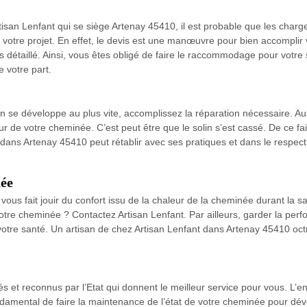
san Lenfant qui se siège Artenay 45410, il est probable que les charge
otre projet. En effet, le devis est une manœuvre pour bien accomplir v
 détaillé. Ainsi, vous êtes obligé de faire le raccommodage pour votre sé
 votre part.
 se développe au plus vite, accomplissez la réparation nécessaire. Aussi,
ur de votre cheminée. C’est peut être que le solin s’est cassé. De ce fai
e dans Artenay 45410 peut rétablir avec ses pratiques et dans le respect
ée
us fait jouir du confort issu de la chaleur de la cheminée durant la sai
tre cheminée ? Contactez Artisan Lenfant. Par ailleurs, garder la per
votre santé. Un artisan de chez Artisan Lenfant dans Artenay 45410 oct
és et reconnus par l’Etat qui donnent le meilleur service pour vous. L’
ondamental de faire la maintenance de l’état de votre cheminée pour dé