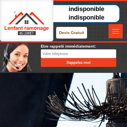
indisponible
indisponible
Devis Gratuit
Etre rappelé immédiatement: