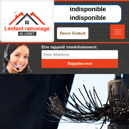
indisponible
indisponible
Devis Gratuit
Etre rappelé immédiatement: