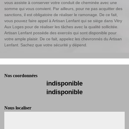
vous assiste à conserver votre conduit de cheminée avec une
somme qui vous convient. Par ailleurs, pour ne pas acquitter des
sanctions, il est obligatoire de réaliser le ramonage. De ce fait,
vous pouvez faire appel à Artisan Lenfant qui se siège dans Vitry
Aux Loges pour de réaliser les tâches avec la qualité sollicitée.
Artisan Lenfant possède des exercés qui sont disponible pour
votre ample plaisir. De ce fait, appelez les chevronnés du Artisan
Lenfant. Sachez que votre sécurité y dépend.
Nos coordonnées
indisponible
indisponible
Nous localiser