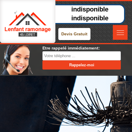
indisponible
indisponible
Devis Gratuit
Etre rappelé immédiatement: