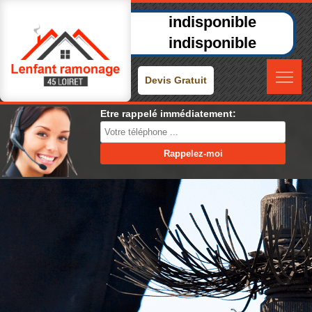
indisponible
indisponible
Devis Gratuit
Etre rappelé immédiatement: