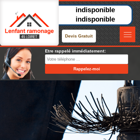
indisponible
indisponible
Devis Gratuit
Etre rappelé immédiatement: