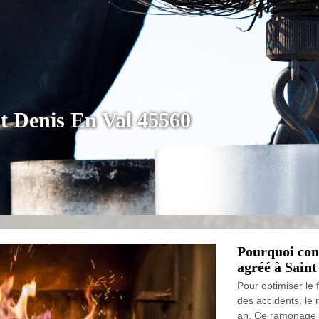
t Denis En Val 45560
Pourquoi con
agréé à Saint
Pour optimiser le 
des accidents, le
an. Ce ramonage d