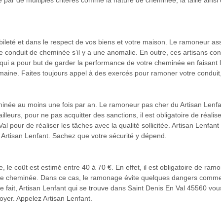
sée par de multiples critères comme la nature de cheminée, la taille ains
habileté et dans le respect de vos biens et votre maison. Le ramoneur 
re conduit de cheminée s’il y a une anomalie. En outre, ces artisans con
 qui a pour but de garder la performance de votre cheminée en faisant 
ine. Faites toujours appel à des exercés pour ramoner votre conduit,
heminée au moins une fois par an. Le ramoneur pas cher du Artisan Lenf
eurs, pour ne pas acquitter des sanctions, il est obligatoire de réalis
al pour de réaliser les tâches avec la qualité sollicitée. Artisan Lenfa
u Artisan Lenfant. Sachez que votre sécurité y dépend.
le coût est estimé entre 40 à 70 €. En effet, il est obligatoire de ra
re cheminée. Dans ce cas, le ramonage évite quelques dangers comme l’
 De ce fait, Artisan Lenfant qui se trouve dans Saint Denis En Val 45560 vo
yer. Appelez Artisan Lenfant.