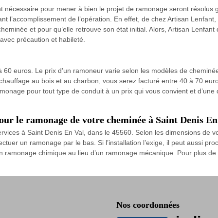
t nécessaire pour mener à bien le projet de ramonage seront résolus gr
l’accomplissement de l’opération. En effet, de chez Artisan Lenfant, il
heminée et pour qu’elle retrouve son état initial. Alors, Artisan Lenfan
 avec précaution et habileté.
0 à 60 euros. Le prix d’un ramoneur varie selon les modèles de cheminé
 chauffage au bois et au charbon, vous serez facturé entre 40 à 70 euro
monage pour tout type de conduit à un prix qui vous convient et d’une q
our le ramonage de votre cheminée à Saint Denis En 
vices à Saint Denis En Val, dans le 45560. Selon les dimensions de votre
ctuer un ramonage par le bas. Si l’installation l’exige, il peut aussi pr
 à un ramonage chimique au lieu d’un ramonage mécanique. Pour plus de
Nos coordonnées