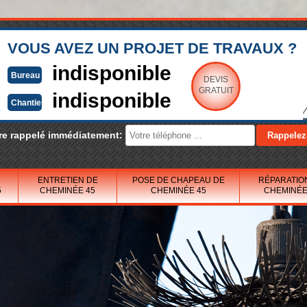
VOUS AVEZ UN PROJET DE TRAVAUX ?
indisponible
Bureau
DEVIS
GRATUIT
indisponible
Chantier
re rappelé immédiatement:
ENTRETIEN DE
POSE DE CHAPEAU DE
RÉPARATIO
5
CHEMINÉE 45
CHEMINÉE 45
CHEMINÉE