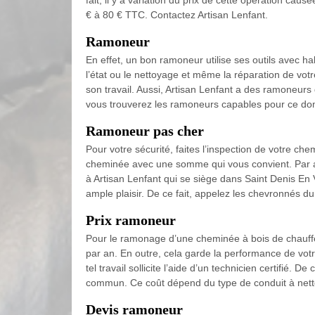
fait, il y a variation du prix de cette opération cau
€ à 80 € TTC. Contactez Artisan Lenfant.
Ramoneur
En effet, un bon ramoneur utilise ses outils avec 
l’état ou le nettoyage et même la réparation de vot
son travail. Aussi, Artisan Lenfant a des ramoneurs
vous trouverez les ramoneurs capables pour ce doma
Ramoneur pas cher
Pour votre sécurité, faites l’inspection de votre c
cheminée avec une somme qui vous convient. Par aill
à Artisan Lenfant qui se siège dans Saint Denis En V
ample plaisir. De ce fait, appelez les chevronnés d
Prix ramoneur
Pour le ramonage d’une cheminée à bois de chauffe, 
par an. En outre, cela garde la performance de vot
tel travail sollicite l’aide d’un technicien certifié.
commun. Ce coût dépend du type de conduit à netto
Devis ramoneur