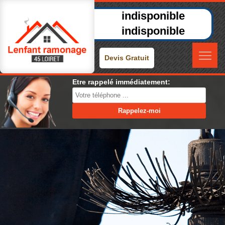
indisponible
indisponible
Devis Gratuit
Etre rappelé immédiatement: