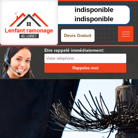
indisponible
indisponible
Devis Gratuit
Etre rappelé immédiatement: