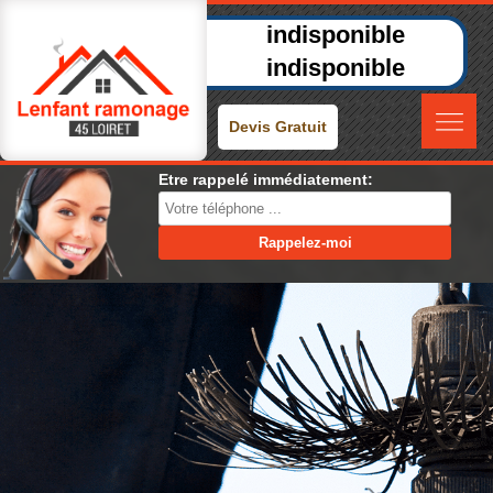
indisponible
indisponible
Devis Gratuit
Etre rappelé immédiatement: