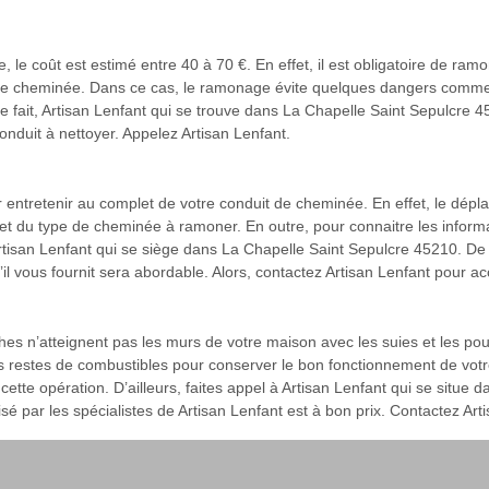
le coût est estimé entre 40 à 70 €. En effet, il est obligatoire de ra
re cheminée. Dans ce cas, le ramonage évite quelques dangers comme l’
. De ce fait, Artisan Lenfant qui se trouve dans La Chapelle Saint Sepulcre
duit à nettoyer. Appelez Artisan Lenfant.
ur entretenir au complet de votre conduit de cheminée. En effet, le dé
et du type de cheminée à ramoner. En outre, pour connaitre les inform
isan Lenfant qui se siège dans La Chapelle Saint Sepulcre 45210. De ce
 qu’il vous fournit sera abordable. Alors, contactez Artisan Lenfant pour
es n’atteignent pas les murs de votre maison avec les suies et les po
s restes de combustibles pour conserver le bon fonctionnement de votre
à cette opération. D’ailleurs, faites appel à Artisan Lenfant qui se situ
isé par les spécialistes de Artisan Lenfant est à bon prix. Contactez A