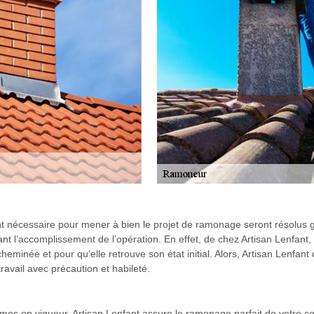
t nécessaire pour mener à bien le projet de ramonage seront résolus gr
l’accomplissement de l’opération. En effet, de chez Artisan Lenfant, il
heminée et pour qu’elle retrouve son état initial. Alors, Artisan Lenfan
ravail avec précaution et habileté.
rmes en vigueur, Artisan Lenfant assure le ramonage parfait de votre c