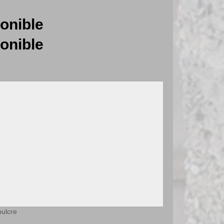
onible
onible
ulcre