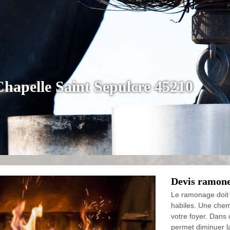
hapelle Saint Sepulcre 45210
Devis ramon
Le ramonage doit s
habiles. Une chem
votre foyer. Dans 
permet diminuer l