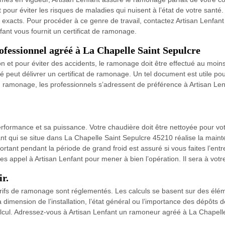
 pour éviter les risques de maladies qui nuisent à l’état de votre santé. 
acts. Pour procéder à ce genre de travail, contactez Artisan Lenfant 
nfant vous fournit un certificat de ramonage.
ofessionnel agréé à La Chapelle Saint Sepulcre
ion et pour éviter des accidents, le ramonage doit être effectué au moin
 peut délivrer un certificat de ramonage. Un tel document est utile po
 ramonage, les professionnels s’adressent de préférence à Artisan Len
formance et sa puissance. Votre chaudière doit être nettoyée pour votr
ant qui se situe dans La Chapelle Saint Sepulcre 45210 réalise la main
nt pendant la période de grand froid est assuré si vous faites l’entreti
tes appel à Artisan Lenfant pour mener à bien l’opération. Il sera à votr
ir.
arifs de ramonage sont réglementés. Les calculs se basent sur des élé
a dimension de l’installation, l’état général ou l’importance des dépôts d
calcul. Adressez-vous à Artisan Lenfant un ramoneur agréé à La Chapel