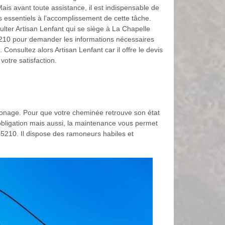
Mais avant toute assistance, il est indispensable de
s essentiels à l’accomplissement de cette tâche.
lter Artisan Lenfant qui se siège à La Chapelle
210 pour demander les informations nécessaires
 Consultez alors Artisan Lenfant car il offre le devis
votre satisfaction.
monage. Pour que votre cheminée retrouve son état
e obligation mais aussi, la maintenance vous permet
45210. Il dispose des ramoneurs habiles et