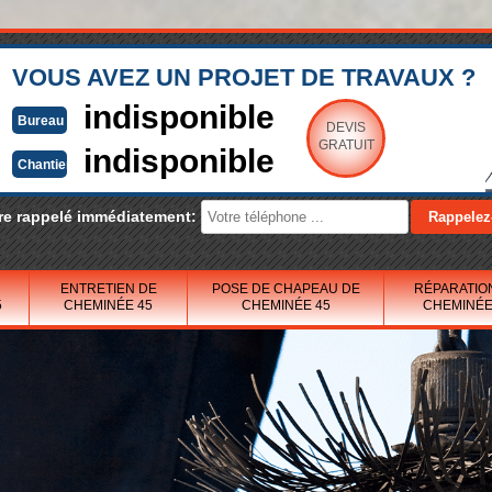
VOUS AVEZ UN PROJET DE TRAVAUX ?
indisponible
Bureau
DEVIS
GRATUIT
indisponible
Chantier
re rappelé immédiatement:
ENTRETIEN DE
POSE DE CHAPEAU DE
RÉPARATIO
5
CHEMINÉE 45
CHEMINÉE 45
CHEMINÉE