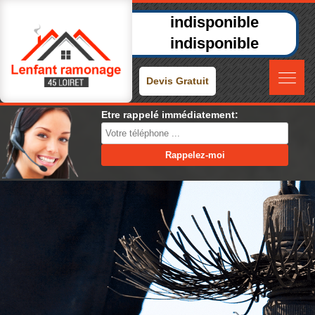
indisponible
indisponible
Devis Gratuit
Etre rappelé immédiatement: