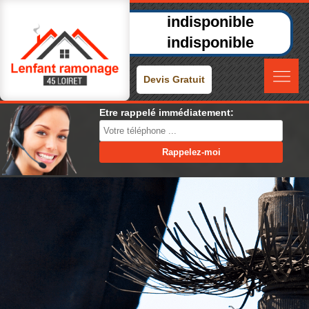
indisponible
indisponible
Devis Gratuit
Etre rappelé immédiatement: