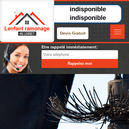
indisponible
indisponible
Devis Gratuit
Etre rappelé immédiatement: