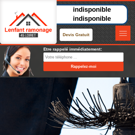
indisponible
indisponible
Devis Gratuit
Etre rappelé immédiatement: