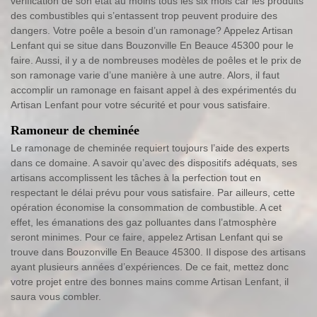
vérification de son état au moins tous les six mois car les produits
des combustibles qui s’entassent trop peuvent produire des
dangers. Votre poêle a besoin d’un ramonage? Appelez Artisan
Lenfant qui se situe dans Bouzonville En Beauce 45300 pour le
faire. Aussi, il y a de nombreuses modèles de poêles et le prix de
son ramonage varie d’une manière à une autre. Alors, il faut
accomplir un ramonage en faisant appel à des expérimentés du
Artisan Lenfant pour votre sécurité et pour vous satisfaire.
Ramoneur de cheminée
Le ramonage de cheminée requiert toujours l’aide des experts
dans ce domaine. A savoir qu’avec des dispositifs adéquats, ses
artisans accomplissent les tâches à la perfection tout en
respectant le délai prévu pour vous satisfaire. Par ailleurs, cette
opération économise la consommation de combustible. A cet
effet, les émanations des gaz polluantes dans l’atmosphère
seront minimes. Pour ce faire, appelez Artisan Lenfant qui se
trouve dans Bouzonville En Beauce 45300. Il dispose des artisans
ayant plusieurs années d’expériences. De ce fait, mettez donc
votre projet entre des bonnes mains comme Artisan Lenfant, il
saura vous combler.