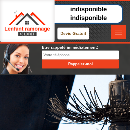
indisponible
indisponible
Devis Gratuit
Etre rappelé immédiatement: