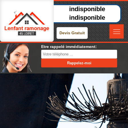
indisponible
indisponible
Devis Gratuit
Etre rappelé immédiatement: