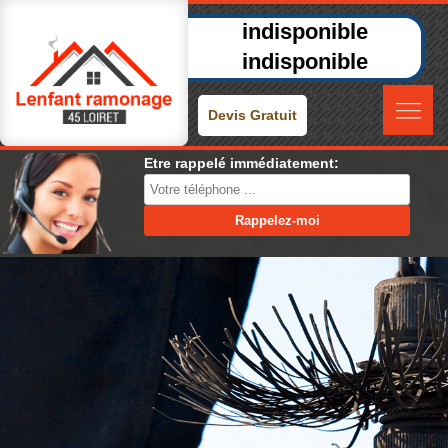
indisponible
indisponible
Devis Gratuit
Etre rappelé immédiatement: