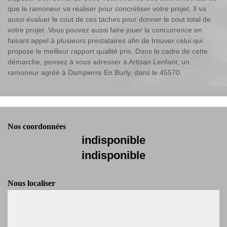
que le ramoneur va réaliser pour concrétiser votre projet. Il va
aussi évaluer le cout de ces taches pour donner le cout total de
votre projet. Vous pouvez aussi faire jouer la concurrence en
faisant appel à plusieurs prestataires afin de trouver celui qui
propose le meilleur rapport qualité prix. Dans le cadre de cette
démarche, pensez à vous adresser à Artisan Lenfant, un
ramoneur agréé à Dampierre En Burly, dans le 45570.
Nos coordonnées
indisponible
indisponible
Nous localiser