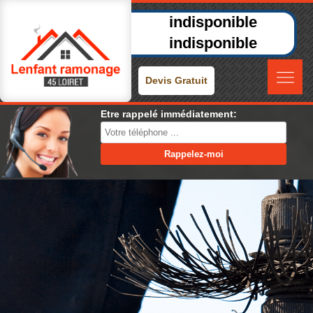
indisponible
indisponible
Devis Gratuit
Etre rappelé immédiatement: