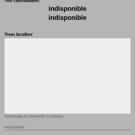
Nos coordonnées
indisponible
indisponible
Nous localiser
Ramonage de cheminée Combreux
indisponible