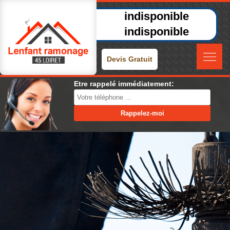
indisponible
indisponible
Devis Gratuit
Etre rappelé immédiatement: