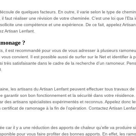
découle de quelques facteurs. En outre, il varie selon le type de chemin
 il faut réaliser une révision de votre cheminée. C’est une loi que l’Eta
n sollicite une compétence et une expérience. De ce fait, appelez Arti
ez Artisan Lenfant.
amonage ?
s, il est recommandé pour vous de vous adresser à plusieurs ramoneur
i vous convient. Il est possible aussi de surfer sur le Net et identifier à
si très satisfaisante dans le cadre de la recherche d’un ramoneur. Pen
0.
ne, les artisans du Artisan Lenfant peuvent effectuer tous travaux de
garantir son bon fonctionnement et la sécurité dans votre résidence. D
 par des artisans spécialistes expérimentés et reconnus. Appelez donc l
certificat de ramonage à la fin de l’opération. Contactez Artisan Lenfan
née car il y a une réduction des apports de chaleur qu’elle va produire
sponible pour vous faire profiter des bonnes apports. En effet, les ram