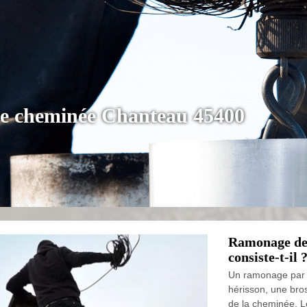
de cheminée Chanteau 45400
Ramonage de 
consiste-t-il 
Un ramonage par l
hérisson, une bros
de la cheminée. L