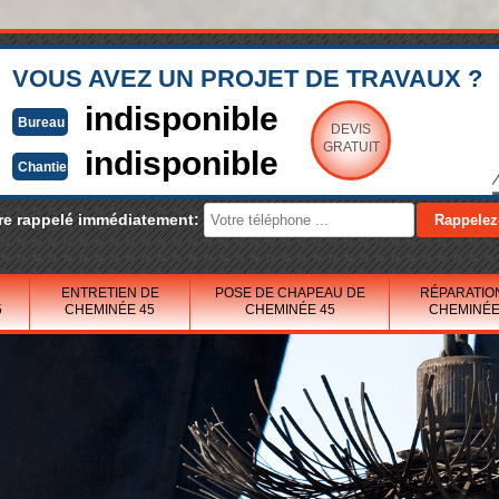
VOUS AVEZ UN PROJET DE TRAVAUX ?
indisponible
Bureau
DEVIS
GRATUIT
indisponible
Chantier
re rappelé immédiatement:
ENTRETIEN DE
POSE DE CHAPEAU DE
RÉPARATIO
5
CHEMINÉE 45
CHEMINÉE 45
CHEMINÉE