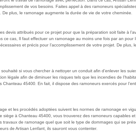
ont le travail de ramonage avec perfection. Dans ce cas, Artisan Lenfa
mplissement de vos besoins. Faites appel à des ramoneurs spécialistes 
née. De plus, le ramonage augmente la durée de vie de votre cheminée.
es devis attribués pour ce projet pour que la préparation soit faite à l’
 ce cas, Il faut effectuer un ramonage au moins une fois par an pour le
essaires et précis pour l’accomplissement de votre projet. De plus, l
 souhaité si vous chercher à nettoyer un conduit afin d’enlever les suie
ation légale afin de diminuer les risques tels que les incendies de l’habi
dans Chanteau 45400. En fait, il dispose des ramoneurs exercés pour l’e
nage et les procédés adoptées suivent les normes de ramonage en vigueu
se siège à Chanteau 45400, vous trouverez des ramoneurs capables e
s travaux de ramonage quel que soit le type de dommages qui se prése
urs de Artisan Lenfant, ils sauront vous contenter.