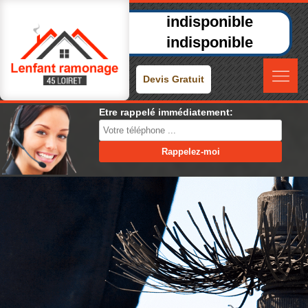
indisponible
indisponible
Devis Gratuit
Etre rappelé immédiatement: