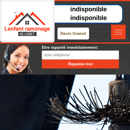
indisponible
indisponible
Devis Gratuit
Etre rappelé immédiatement: