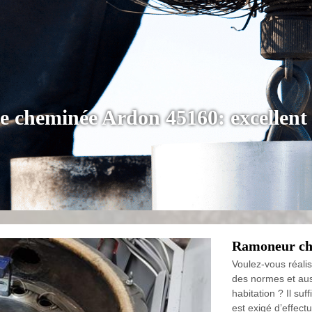
e cheminée Ardon 45160: excellen
Ramoneur cha
Voulez-vous réalis
des normes et aus
habitation ? Il suf
est exigé d’effect