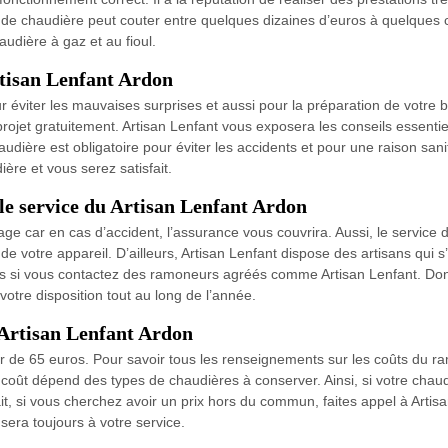
de chaudière peut couter entre quelques dizaines d’euros à quelques c
dière à gaz et au fioul.
rtisan Lenfant Ardon
éviter les mauvaises surprises et aussi pour la préparation de votre bu
projet gratuitement. Artisan Lenfant vous exposera les conseils essenti
udière est obligatoire pour éviter les accidents et pour une raison san
re et vous serez satisfait.
e service du Artisan Lenfant Ardon
age car en cas d’accident, l’assurance vous couvrira. Aussi, le service
 votre appareil. D’ailleurs, Artisan Lenfant dispose des artisans qui 
uvres si vous contactez des ramoneurs agréés comme Artisan Lenfant. Don
otre disposition tout au long de l’année.
 Artisan Lenfant Ardon
 de 65 euros. Pour savoir tous les renseignements sur les coûts du r
 coût dépend des types de chaudières à conserver. Ainsi, si votre chau
t, si vous cherchez avoir un prix hors du commun, faites appel à Artis
sera toujours à votre service.