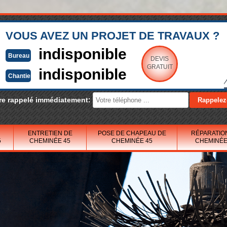
VOUS AVEZ UN PROJET DE TRAVAUX ?
indisponible
Bureau
DEVIS
GRATUIT
indisponible
Chantier
re rappelé immédiatement:
ENTRETIEN DE
POSE DE CHAPEAU DE
RÉPARATIO
5
CHEMINÉE 45
CHEMINÉE 45
CHEMINÉE