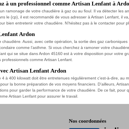
az à un professionnel comme Artisan Lenfant à Ardon
t un ramonage de votre chaudière à gaz ou au fioul. Il va détecter les 
, dans le {cp), il est recommandé de vous adresser à Artisan Lenfant, il
pour bien entretenir votre chaudière. N’hésitez pas à le contacter pour pl
Lenfant Ardon
haudière. Aussi, avec cette opération, la sortie des gaz carboniques ne 
secondaire comme l’asthme. Si vous cherchez à ramoner votre chaudière, 
nfant qui se situe dans Ardon 45160 est à votre disposition pour votre gr
es professionnels comme Artisan Lenfant.
avec Artisan Lenfant Ardon
 à 400 kilowatt doit être entretenues régulièrement c’est-à-dire, au moi
e pour la bonne préparation de vos moyens financiers. D’ailleurs, Arti
tions pour garder la performance de votre chaudière. De ce fait, pour
me Artisan Lenfant pour assurer le travail.
Nos coordonnées