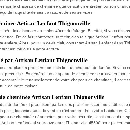
de cheminée garantit un bon tirage pour garder la puissance de votre
uvres sur le chapeau de cheminée que ce soit un entretien ou son chang
éçu de la qualité de ses travaux et de ses services.
eminée Artisan Lenfant Thignonville
née doit distancer au moins 40cm de faîtage. En effet, si vous dispose
idence. De ce fait, contactez un technicien tels que Artisan Lenfant p
ute entière. Alors, pour un devis clair, contactez Artisan Lenfant dans Th
nfant est toujours à votre écoute.
 par Artisan Lenfant Thignonville
n ne sera plus un problème en installant un chapeau de fumée. Si vous
st préconisé. En général, un chapeau de cheminée se trouve en haut d
ur accomplir le renouvellement de votre chapeau de cheminée, il est esse
enue de votre maison.
 de cheminée Artisan Lenfant Thignonville
duit de fumée et produisent parfois des problèmes comme la difficulté 
 pluie, les animaux et le vent de s’introduire dans votre habitation. C
hapeau de cheminée néanmoins, pour votre sécurité, l’assistance d’un s
el à Artisan Lenfant qui se trouve dans Thignonville 45300 pour placer 