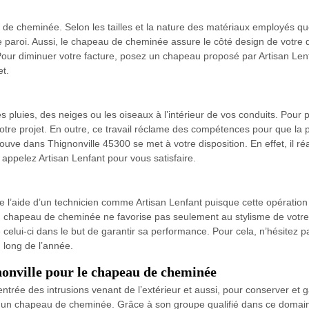
e cheminée. Selon les tailles et la nature des matériaux employés que l
paroi. Aussi, le chapeau de cheminée assure le côté design de votre do
ur diminuer votre facture, posez un chapeau proposé par Artisan Lenfa
et.
pluies, des neiges ou les oiseaux à l’intérieur de vos conduits. Pour
tre projet. En outre, ce travail réclame des compétences pour que la
rouve dans Thignonville 45300 se met à votre disposition. En effet, il 
appelez Artisan Lenfant pour vous satisfaire.
 l’aide d’un technicien comme Artisan Lenfant puisque cette opérati
chapeau de cheminée ne favorise pas seulement au stylisme de votre t
e celui-ci dans le but de garantir sa performance. Pour cela, n’hésitez p
u long de l’année.
nonville pour le chapeau de cheminée
ntrée des intrusions venant de l’extérieur et aussi, pour conserver et ga
er un chapeau de cheminée. Grâce à son groupe qualifié dans ce domain