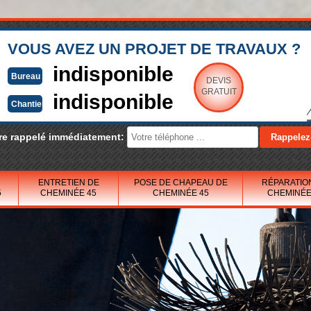
VOUS AVEZ UN PROJET DE TRAVAUX ?
indisponible
Bureau
DEVIS
GRATUIT
indisponible
Chantier
re rappelé immédiatement:
ENTRETIEN DE
POSE DE CHAPEAU DE
RÉPARATIO
5
CHEMINÉE 45
CHEMINÉE 45
CHEMINÉE