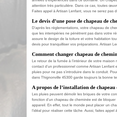
années d’expériences dans ce domaine. Un chapeau 
attention très particulière. Dans ce cas, toutes œ
Faites appel à Artisan Lenfant, vous ne serez pas d
Le devis d’une pose de chapeau de ch
D’après les règlementations, votre chapeau de chemi
que les intempéries ne pénètrent pas dans votre rés
assure le design de la toiture et votre habitation to
devis pour tranquilliser vos préparations. Artisan Le
Comment changer chapeau de cheminé
Le retour de la fumée à l’intérieur de votre maiso
contact d’un professionnel comme Artisan Lenfant e
pluies pour ne pas s’introduire dans le conduit. Po
dans Thignonville 45300 garde toujours la bonne t
A propos de l’installation de chapeau
Les pluies peuvent démolir les briques de votre con
fonction d’un chapeau de cheminée est de bloquer la
appareil. En effet, tout le monde peut placer un c
l’idéal pour réaliser cette tâche. Aussi, faites app