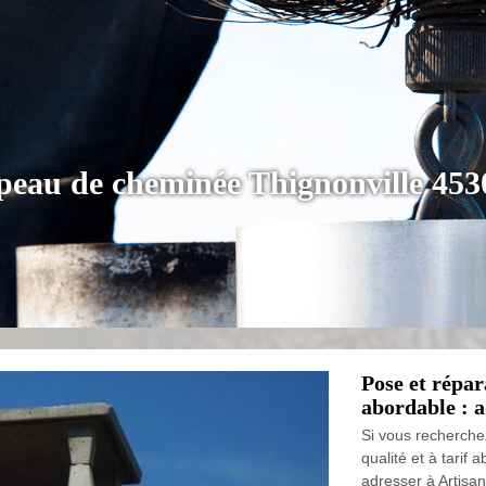
peau de cheminée Thignonville 453
Pose et répar
abordable : a
Si vous recherche
qualité et à tarif
adresser à Artisan