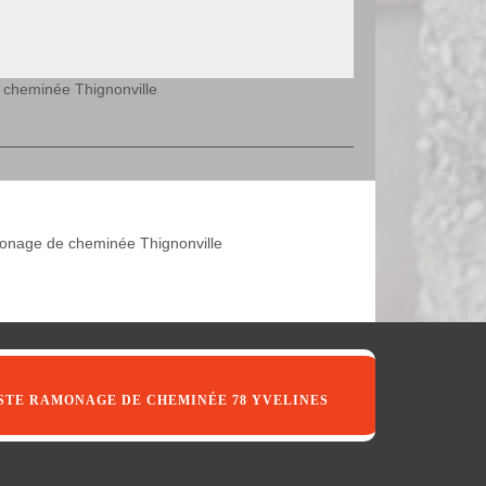
 cheminée Thignonville
nage de cheminée Thignonville
STE RAMONAGE DE CHEMINÉE 78 YVELINES