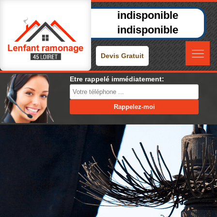
indisponible
indisponible
Devis Gratuit
Etre rappelé immédiatement: