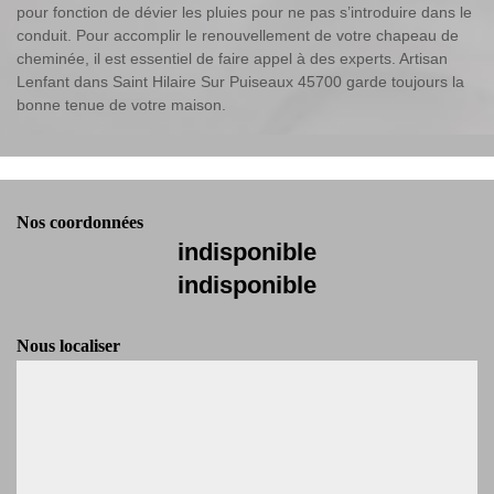
pour fonction de dévier les pluies pour ne pas s’introduire dans le
conduit. Pour accomplir le renouvellement de votre chapeau de
cheminée, il est essentiel de faire appel à des experts. Artisan
Lenfant dans Saint Hilaire Sur Puiseaux 45700 garde toujours la
bonne tenue de votre maison.
Nos coordonnées
indisponible
indisponible
Nous localiser