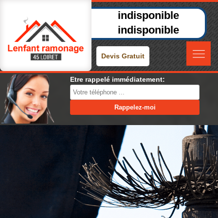
indisponible
indisponible
Devis Gratuit
Etre rappelé immédiatement: