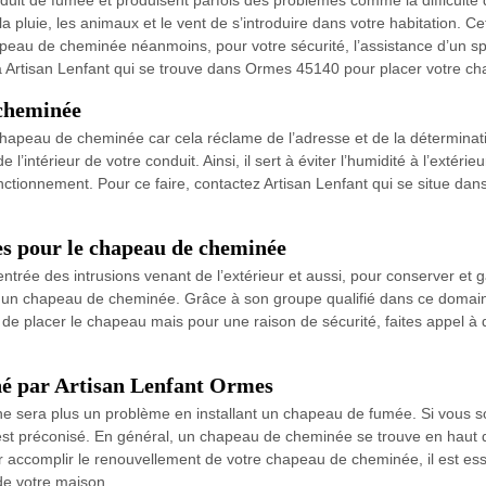
duit de fumée et produisent parfois des problèmes comme la difficulté 
 pluie, les animaux et le vent de s’introduire dans votre habitation. C
hapeau de cheminée néanmoins, pour votre sécurité, l’assistance d’un s
pel à Artisan Lenfant qui se trouve dans Ormes 45140 pour placer votre 
 cheminée
chapeau de cheminée car cela réclame de l’adresse et de la déterminat
l’intérieur de votre conduit. Ainsi, il sert à éviter l’humidité à l’exté
 fonctionnement. Pour ce faire, contactez Artisan Lenfant qui se situe d
es pour le chapeau de cheminée
ntrée des intrusions venant de l’extérieur et aussi, pour conserver et ga
er un chapeau de cheminée. Grâce à son groupe qualifié dans ce domain
 de placer le chapeau mais pour une raison de sécurité, faites appel à d
é par Artisan Lenfant Ormes
n ne sera plus un problème en installant un chapeau de fumée. Si vous
st préconisé. En général, un chapeau de cheminée se trouve en haut d
ur accomplir le renouvellement de votre chapeau de cheminée, il est esse
e votre maison.