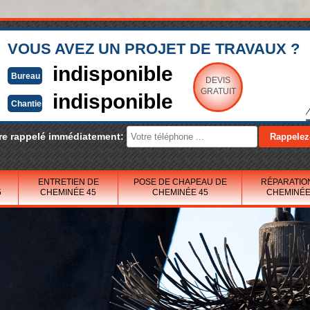
VOUS AVEZ UN PROJET DE TRAVAUX ?
indisponible
Bureau
DEVIS
GRATUIT
indisponible
Chantier
re rappelé immédiatement:
ENTRETIEN DE
POSE DE CHAPEAU DE
RÉPARATIO
5
CHEMINÉE 45
CHEMINÉE 45
CHEMINÉE