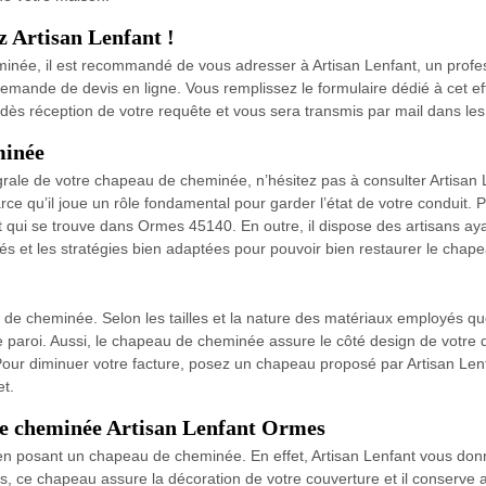
z Artisan Lenfant !
née, il est recommandé de vous adresser à Artisan Lenfant, un professi
demande de devis en ligne. Vous remplissez le formulaire dédié à cet 
i dès réception de votre requête et vous sera transmis par mail dans les 
minée
tégrale de votre chapeau de cheminée, n’hésitez pas à consulter Artisan 
ce qu’il joue un rôle fondamental pour garder l’état de votre conduit. 
nt qui se trouve dans Ormes 45140. En outre, il dispose des artisans a
gés et les stratégies bien adaptées pour pouvoir bien restaurer le cha
e cheminée. Selon les tailles et la nature des matériaux employés que l
paroi. Aussi, le chapeau de cheminée assure le côté design de votre do
our diminuer votre facture, posez un chapeau proposé par Artisan Lenf
et.
 de cheminée Artisan Lenfant Ormes
n posant un chapeau de cheminée. En effet, Artisan Lenfant vous don
, ce chapeau assure la décoration de votre couverture et il conserve ai