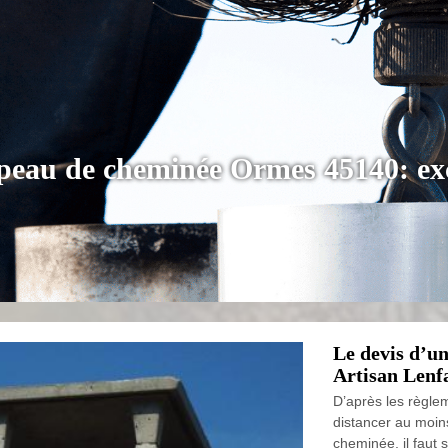
apeau de cheminée Ormes 45140: ex
Le devis d’u
Artisan Len
D’après les règle
distancer au moin
cheminée, il faut 