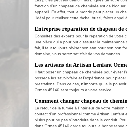
Les pluies peuvent démolir les briques de votre con
fonction d’un chapeau de cheminée est de bloquer la
appareil. En effet, tout le monde peut placer un c
l’idéal pour réaliser cette tâche. Aussi, faites ap
Entreprise réparation de chapeau de
Consultez des experts pour la réparation de votre 
une pièce qui a pour but d’assurer la maintenance de 
fait, il faut toujours réviser son état pour son bon
domaine, vous serez satisfait de vos demandes.
Les artisans du Artisan Lenfant Orm
Il faut poser un chapeau de cheminée pour éviter l’e
possède les savoir-faire et l’expérience pour plac
prestations. Dans ce cas, n’importe qui a le pouvoir
Ormes 45140 sera toujours à votre service.
Comment changer chapeau de chemin
Le retour de la fumée à l’intérieur de votre maiso
contact d’un professionnel comme Artisan Lenfant e
pluies pour ne pas s’introduire dans le conduit. Po
dans Ormes 45140 garde toujours la bonne tenue d