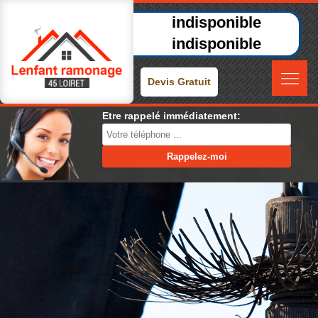
indisponible
indisponible
Devis Gratuit
Etre rappelé immédiatement: