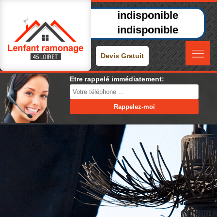
indisponible
indisponible
Devis Gratuit
Etre rappelé immédiatement: