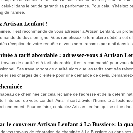
e celui-ci dans le but de garantir sa performance. Pour cela, n’hésitez p
ng de l’année.
z Artisan Lenfant !
née, il est recommandé de vous adresser à Artisan Lenfant, un professi
demande de devis en ligne. Vous remplissez le formulaire dédié à cet 
i dès réception de votre requête et vous sera transmis par mail dans les 
inée à tarif abordable : adressez-vous à Artisan Len
 travaux de qualité et à tarif abordable, il est recommandé pour vous 
ssionnel. Ses travaux sont de qualité alors que les tarifs sont très rais
ppeler ses chargés de clientèle pour une demande de devis. Demandez-
 cheminée
chapeau de cheminée car cela réclame de l’adresse et de la déterminat
l’intérieur de votre conduit. Ainsi, il sert à éviter l’humidité à l’exté
 fonctionnement. Pour ce faire, contactez Artisan Lenfant qui se situe d
 le couvreur Artisan Lenfant à La Bussiere: la qual
té de vos travaux de réparation de cheminée à La Bussiere ou dans ses 