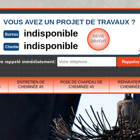
VOUS AVEZ UN PROJET DE TRAVAUX ?
indisponible
Bureau
DEVIS
GRATUIT
indisponible
Chantier
re rappelé immédiatement:
ENTRETIEN DE
POSE DE CHAPEAU DE
RÉPARATIO
5
CHEMINÉE 45
CHEMINÉE 45
CHEMINÉE