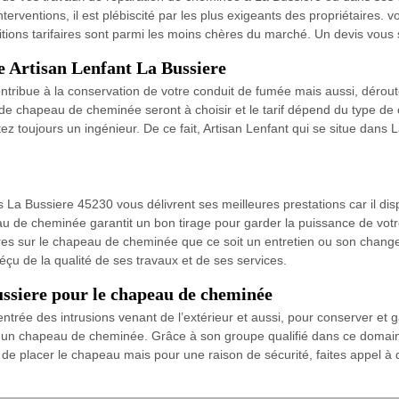
interventions, il est plébiscité par les plus exigeants des propriétaires.
itions tarifaires sont parmi les moins chères du marché. Un devis vous
e Artisan Lenfant La Bussiere
tribue à la conservation de votre conduit de fumée mais aussi, déroute
chapeau de cheminée seront à choisir et le tarif dépend du type de c
tez toujours un ingénieur. De ce fait, Artisan Lenfant qui se situe dans
s La Bussiere 45230 vous délivrent ses meilleures prestations car il d
de cheminée garantit un bon tirage pour garder la puissance de votre
uvres sur le chapeau de cheminée que ce soit un entretien ou son chang
éçu de la qualité de ses travaux et de ses services.
ussiere pour le chapeau de cheminée
ntrée des intrusions venant de l’extérieur et aussi, pour conserver et ga
er un chapeau de cheminée. Grâce à son groupe qualifié dans ce domain
 de placer le chapeau mais pour une raison de sécurité, faites appel à d