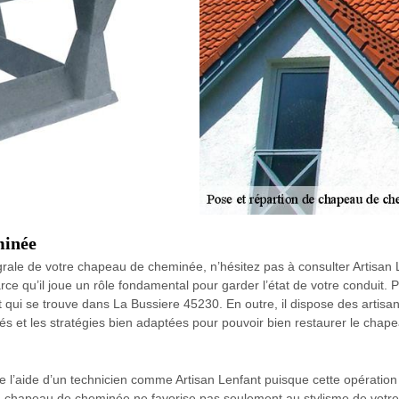
minée
tégrale de votre chapeau de cheminée, n’hésitez pas à consulter Artisan 
ce qu’il joue un rôle fondamental pour garder l’état de votre conduit. 
t qui se trouve dans La Bussiere 45230. En outre, il dispose des artis
gés et les stratégies bien adaptées pour pouvoir bien restaurer le cha
 l’aide d’un technicien comme Artisan Lenfant puisque cette opérati
chapeau de cheminée ne favorise pas seulement au stylisme de votre t