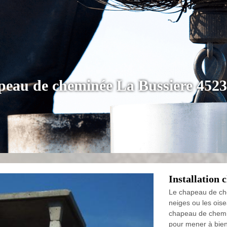
apeau de cheminée La Bussiere 4523
Installation
Le chapeau de che
neiges ou les oise
chapeau de chemin
pour mener à bien 