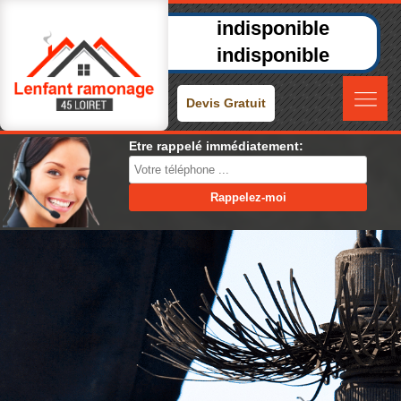
indisponible
indisponible
Devis Gratuit
Etre rappelé immédiatement: