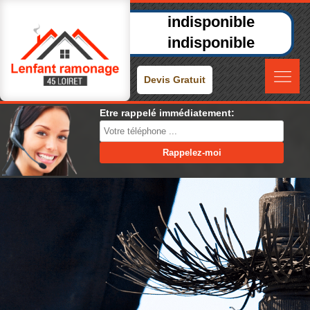
indisponible
indisponible
Devis Gratuit
Etre rappelé immédiatement: