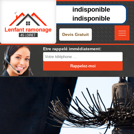
indisponible
indisponible
Devis Gratuit
Etre rappelé immédiatement: