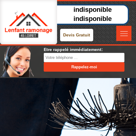
indisponible
indisponible
Devis Gratuit
Etre rappelé immédiatement: