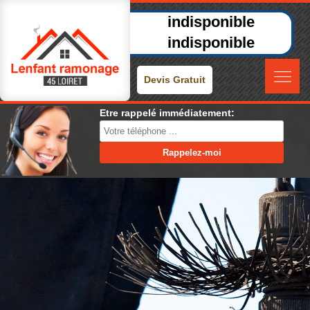
indisponible
indisponible
Devis Gratuit
Etre rappelé immédiatement: