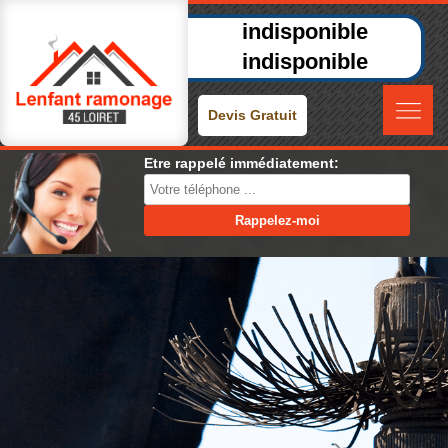
indisponible
indisponible
Devis Gratuit
Etre rappelé immédiatement: