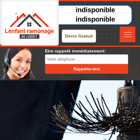
indisponible
indisponible
Devis Gratuit
Etre rappelé immédiatement: