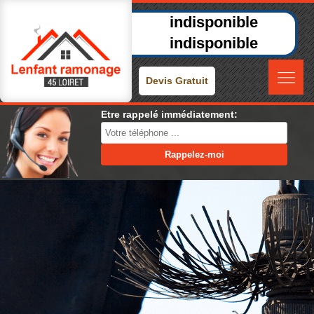
indisponible
indisponible
Devis Gratuit
Etre rappelé immédiatement: