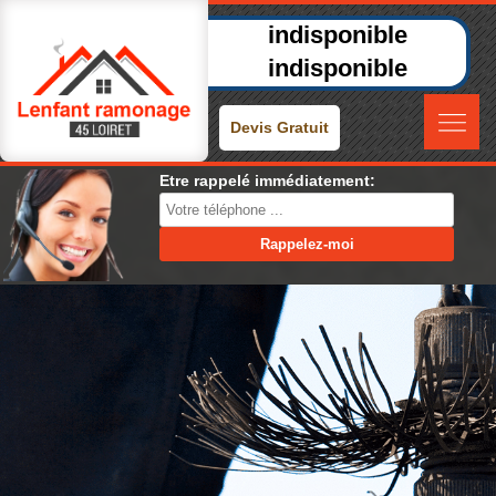
indisponible
indisponible
Devis Gratuit
Etre rappelé immédiatement: