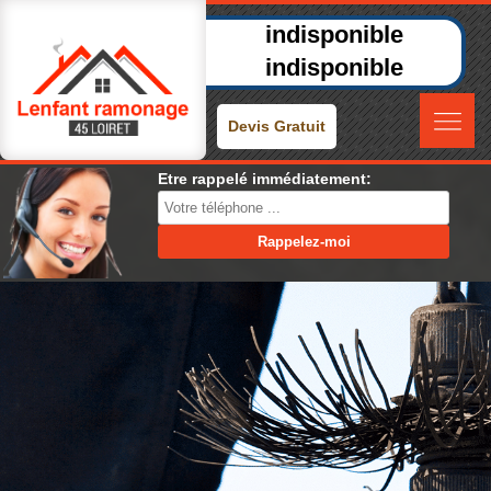
indisponible
indisponible
Devis Gratuit
Etre rappelé immédiatement: