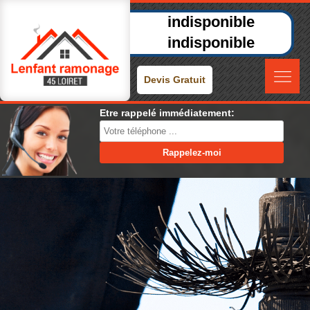
indisponible
indisponible
Devis Gratuit
Etre rappelé immédiatement: