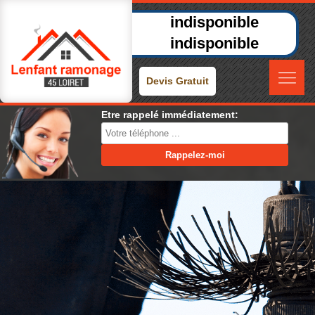
indisponible
indisponible
Devis Gratuit
Etre rappelé immédiatement: