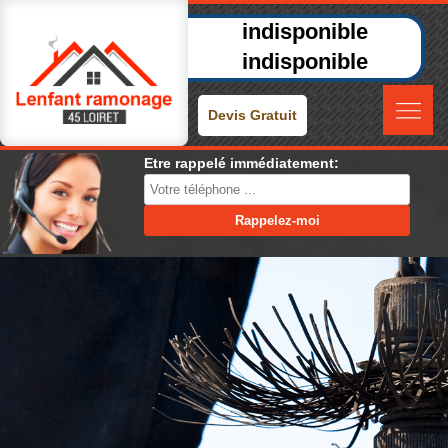
indisponible
indisponible
Devis Gratuit
Etre rappelé immédiatement: