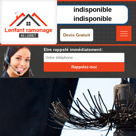
indisponible
indisponible
Devis Gratuit
Etre rappelé immédiatement: