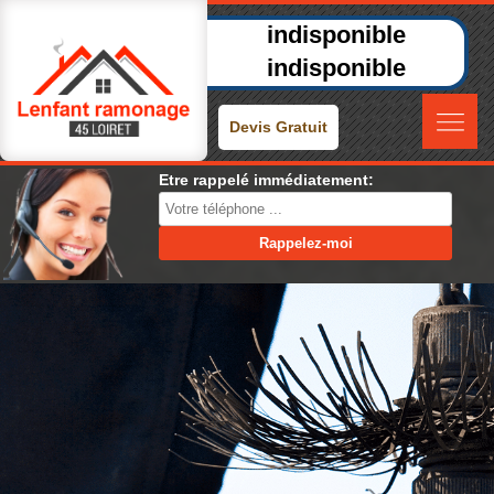
indisponible
indisponible
Devis Gratuit
Etre rappelé immédiatement: