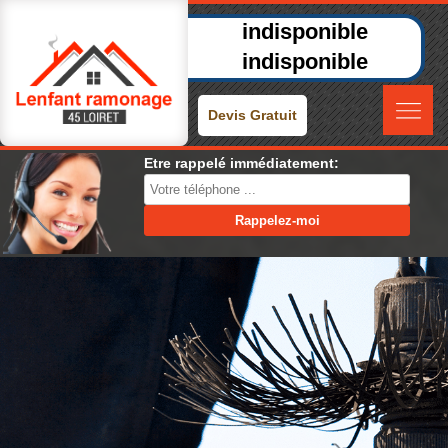
indisponible
indisponible
Devis Gratuit
Etre rappelé immédiatement: